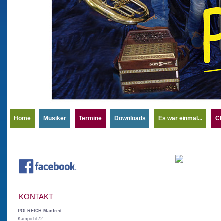
Home
Musiker
Termine
Downloads
Es war einmal...
C
KONTAKT
POLREICH Manfred
Kampichl 72