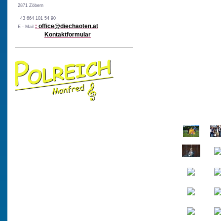
2871 Zöbern
+43 664 101 54 90
:
office@diechaoten.at
E - Mail
Kontaktformular