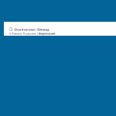
Druckversion
Sitemap
|
Impressum
© Polreich Production |